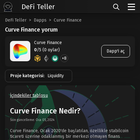
DeFi Teller
DeFi Teller
Dapps
Curve Finance
Curve Finance yorum
Curve Finance
0
/5 (0 oylar)
Dapp'i aç
+8
Proje kategorisi:
Liquidity
İçindekiler tablosu
Curve Finance Nedir?
Son güncelleme: Oca 05, 2024
Curve Finance, Ocak 2020'de başlatılan, özellikle stabilcoin
ticareti üzerine odaklanmış bir merkezi olmayan finans