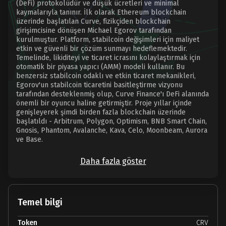
(DeFi) protokolüdür ve düşük ücretleri ve minimal
kaymalarıyla tanınır. İlk olarak Ethereum blockchain
üzerinde başlatılan Curve, fizikçiden blockchain
girişimcisine dönüşen Michael Egorov tarafından
kurulmuştur. Platform, stabilcoin değişimleri için maliyet
etkin ve güvenli bir çözüm sunmayı hedeflemektedir.
Temelinde, likiditeyi ve ticaret icrasını kolaylaştırmak için
otomatik bir piyasa yapıcı (AMM) modeli kullanır. Bu
benzersiz stabilcoin odaklı ve etkin ticaret mekanikleri,
Egorov'un stabilcoin ticaretini basitleştirme vizyonu
tarafından desteklenmiş olup, Curve Finance'ı DeFi alanında
önemli bir oyuncu haline getirmiştir. Proje yıllar içinde
genişleyerek şimdi birden fazla blockchain üzerinde
başlatıldı - Arbitrum, Polygon, Optimism, BNB Smart Chain,
Gnosis, Phantom, Avalanche, Kava, Celo, Moonbeam, Aurora
ve Base.
Daha fazla göster
Temel bilgi
Token
CRV