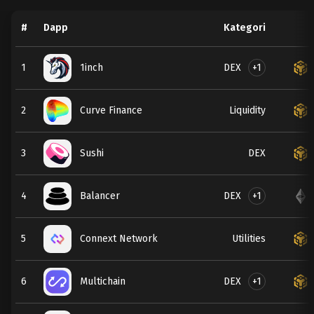
#
Dapp
Kategori
DEX
+1
1
1inch
2
Curve Finance
Liquidity
3
Sushi
DEX
DEX
+1
4
Balancer
5
Connext Network
Utilities
DEX
+1
6
Multichain