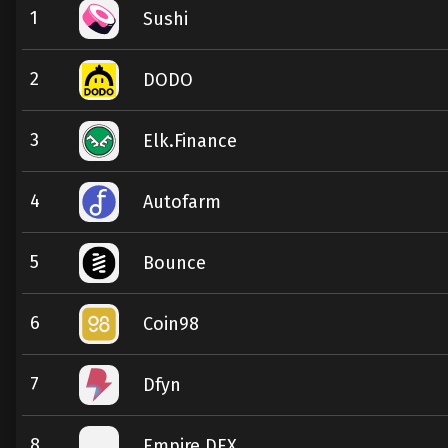
1
Sushi
2
DODO
3
Elk.Finance
4
Autofarm
5
Bounce
6
Coin98
7
Dfyn
8
Empire DEX