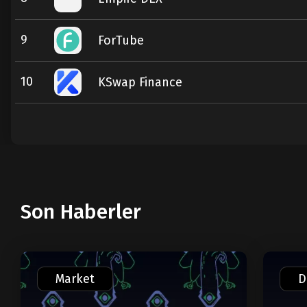
9
ForTube
10
KSwap Finance
Son Haberler
Market
D