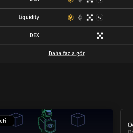
Liquidity
+3
DEX
Daha fazla gör
eFi
Oc