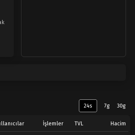
ak
24s
7g
30g
llanıcılar
İşlemler
TVL
Hacim