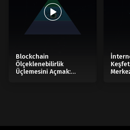
Blockchain
İntern
Ölçeklenebilirlik
Keşfet
Üçlemesini Açmak:
Merkez
Modüler Blockchain
Nedir?