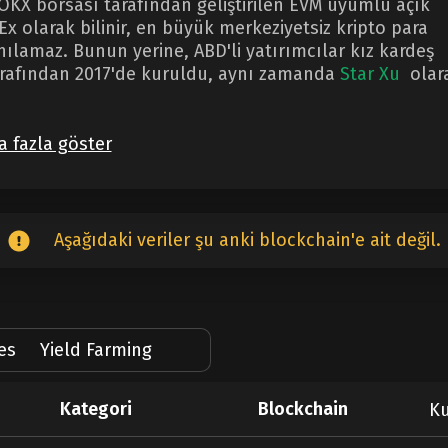
OKX borsası tarafından geliştirilen EVM uyumlu açık
x olarak bilinir, en büyük merkeziyetsiz kripto para
nılamaz. Bunun yerine, ABD'li yatırımcılar kız kardeş
tarafından 2017'de kuruldu, aynı zamanda
Star Xu
olar
 fazla göster
Aşağıdaki veriler şu anki blockchain'e ait değil.
ies
Yield Farming
Kategori
Blockchain
Ku