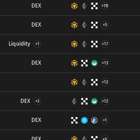
DEX
+18
DEX
+5
Liquidity
+1
+17
DEX
+13
+12
DEX
+3
+12
DEX
+1
DEX
+6