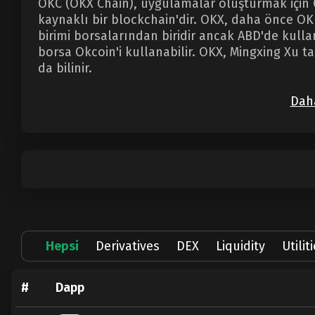
OKC (OKX Chain), uygulamalar oluşturmak için 
kaynaklı bir blockchain'dir. OKX, daha önce OKE
birimi borsalarından biridir ancak ABD'de kulla
borsa Okcoin'i kullanabilir. OKX, Mingxing Xu 
da bilinir.
Daha
Hepsi
Derivatives
DEX
Liquidity
Utilit
#
Dapp