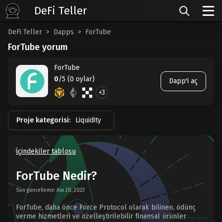
DeFi Teller
DeFi Teller
Dapps
ForTube
ForTube yorum
ForTube
0
/5 (0 oylar)
Dapp'i aç
+3
Proje kategorisi:
Liquidity
İçindekiler tablosu
ForTube Nedir?
Son güncelleme: Ara 20, 2023
ForTube, daha önce Force Protocol olarak bilinen, ödünç
verme hizmetleri ve özelleştirilebilir finansal ürünler