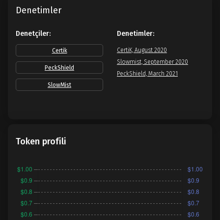
Denetimler
Denetçiler:
Denetimler:
CertiK, August 2020
Certik
Slowmist, September 2020
PeckShield
PeckShield, March 2021
SlowMist
Token profili