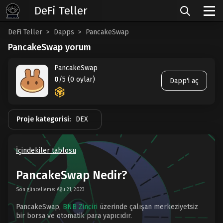
DeFi Teller
DeFi Teller
Dapps
PancakeSwap
PancakeSwap yorum
PancakeSwap
0
/5 (0 oylar)
Dapp'i aç
Proje kategorisi:
DEX
İçindekiler tablosu
PancakeSwap Nedir?
Son güncelleme: Ağu 21, 2023
PancakeSwap,
BNB Zinciri
üzerinde çalışan merkeziyetsiz
bir borsa ve otomatik para yapıcıdır.