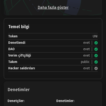
Daha fazla göster
Temel bilgi
Token
UNI
Denetlendi
evet
DAO
evet
Verim çiftçiliği
evet
Takım
public
Hacker saldırıları
evet
Denetimler
Denetçiler:
Denetimler: