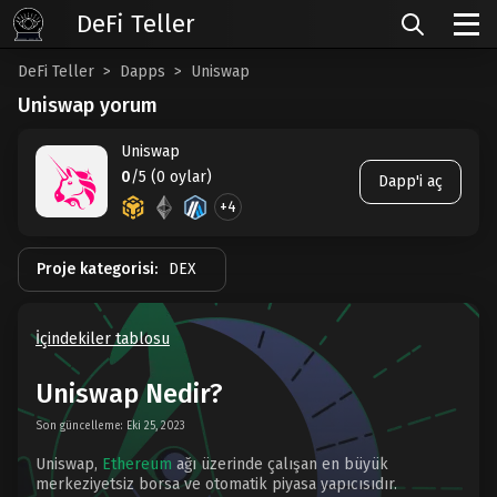
DeFi Teller
DeFi Teller
Dapps
Uniswap
Uniswap yorum
Uniswap
0
/5 (0 oylar)
Dapp'i aç
+4
Proje kategorisi:
DEX
İçindekiler tablosu
Uniswap Nedir?
Son güncelleme: Eki 25, 2023
Uniswap,
Ethereum
ağı üzerinde çalışan en büyük
merkeziyetsiz borsa ve otomatik piyasa yapıcısıdır.