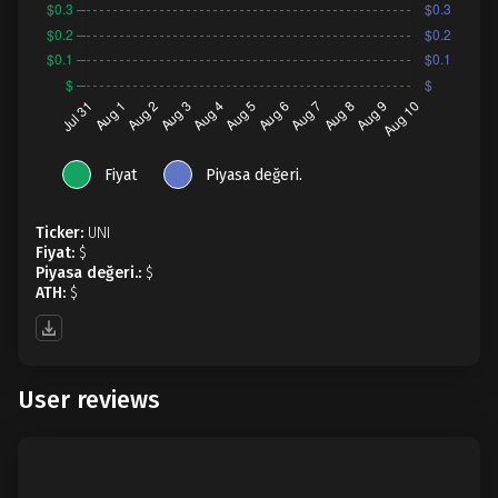
Fiyat
Piyasa değeri.
Ticker:
UNI
Fiyat:
$
Piyasa değeri.:
$
ATH:
$
User reviews