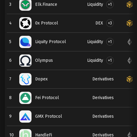
Liquidity
+1
3
Elk.Finance
DEX
+3
4
0x Protocol
Liquidity
+1
5
Liquity Protocol
Liquidity
+1
6
Olympus
7
Dopex
Derivatives
8
Fei Protocol
Derivatives
9
GMX Protocol
Derivatives
10
HandleFi
Derivatives