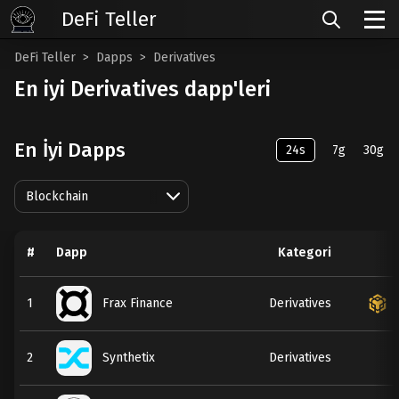
DeFi Teller
DeFi Teller
Dapps
Derivatives
En iyi Derivatives dapp'leri
En İyi Dapps
24s
7g
30g
Blockchain
#
Dapp
Kategori
1
Frax Finance
Derivatives
2
Synthetix
Derivatives