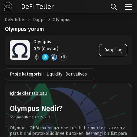
DeFi Teller
DeFi Teller
Dapps
Olympus
Olympus yorum
Olympus
0
/5 (0 oylar)
Dapp'i aç
+6
Proje kategorisi:
Liquidity
Derivatives
İçindekiler tablosu
Olympus Nedir?
Son güncelleme: Ara 22, 2023
Olympus, OHM tokeni üzerine kurulu bir merkezsiz rezerv
para birimi protokolüdür ve bu token, herhangi bir fiat para