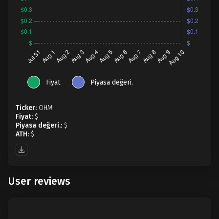
Fiyat
Piyasa değeri.
Ticker:
OHM
Fiyat:
$
Piyasa değeri.:
$
ATH:
$
User reviews