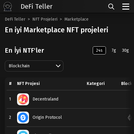
DeFi Teller
DeFi Teller
NFT Projeleri
Marketplace
En iyi Marketplace NFT projeleri
En İyi NTF'ler
24s
7g
30g
Blockchain
#
NFT Projesi
Kategori
Block
1
Decentraland
2
Origin Protocol