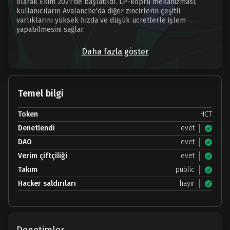
olarak Ekim 2021'de başlatıldı. LP-köprü mekanizması,
kullanıcıların Avalanche'da diğer zincirlerin çeşitli
varlıklarını yüksek hızda ve düşük ücretlerle işlem
yapabilmesini sağlar.
Daha fazla göster
Temel bilgi
Token
HCT
Denetlendi
evet
DAO
evet
Verim çiftçiliği
evet
Takım
public
Hacker saldırıları
hayır