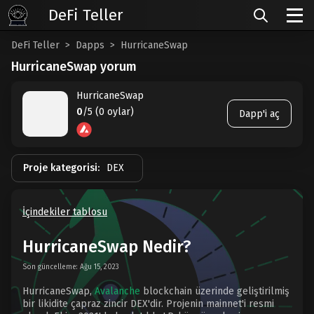
DeFi Teller
DeFi Teller
Dapps
HurricaneSwap
HurricaneSwap yorum
HurricaneSwap
0
/5 (0 oylar)
Dapp'i aç
Proje kategorisi:
DEX
İçindekiler tablosu
HurricaneSwap Nedir?
Son güncelleme: Ağu 15, 2023
HurricaneSwap,
Avalanche
blockchain üzerinde geliştirilmiş
bir likidite çapraz zincir DEX'dir. Projenin mainnet'i resmi