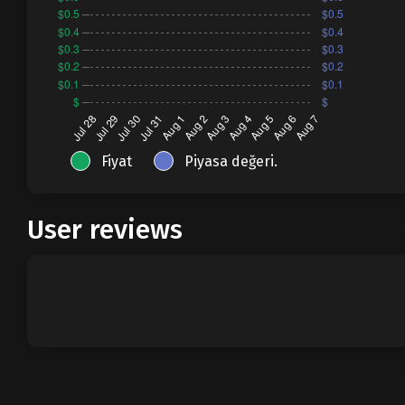
Fiyat
Piyasa değeri.
User reviews