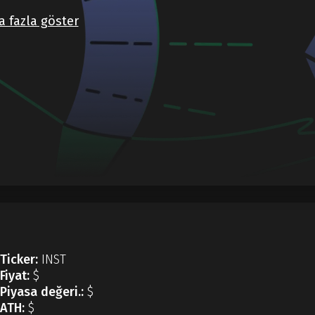
 fazla göster
Ticker:
INST
Fiyat:
$
Piyasa değeri.:
$
ATH:
$