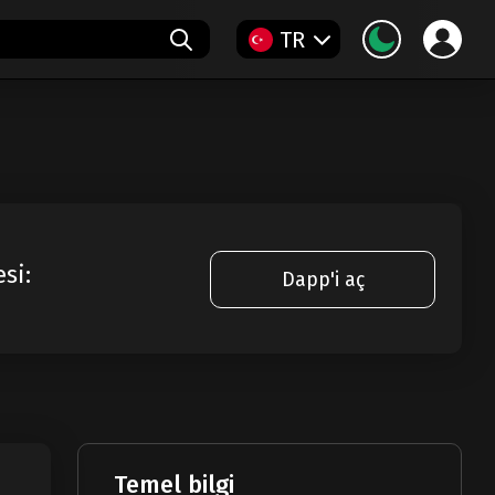
TR
si:
Dapp'i aç
Temel bilgi