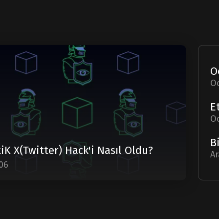
O
O
iK X(Twitter) Hack'i Nasıl Oldu?
Ar
06