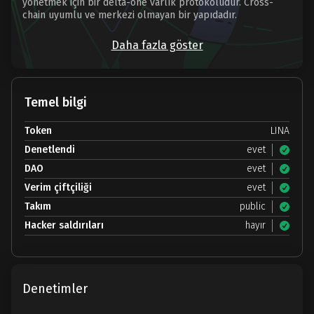
yönetmek için bir delta-one varlık protokolüdür. Cross-
chain uyumlu ve merkezi olmayan bir yapıdadır.
Daha fazla göster
Temel bilgi
Token
LINA
Denetlendi
evet
DAO
evet
Verim çiftçiliği
evet
Takım
public
Hacker saldırıları
hayır
Denetimler