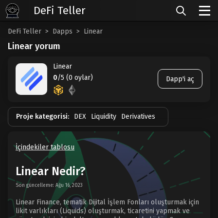
DeFi Teller
DeFi Teller
Dapps
Linear
Linear yorum
Linear
0
/5 (0 oylar)
Dapp'i aç
Proje kategorisi:
DEX
Liquidity
Derivatives
İçindekiler tablosu
Linear Nedir?
Son güncelleme: Ağu 16, 2023
Linear Finance, tematik Dijital İşlem Fonları oluşturmak için
likit varlıkları (Liquids) oluşturmak, ticaretini yapmak ve