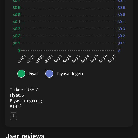
Fiyat
Piyasa değeri.
Ticker:
PREMIA
Fiyat:
$
Piyasa değeri.:
$
ATH:
$
User reviews