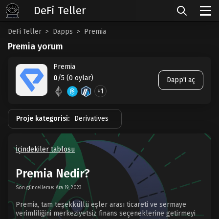
DeFi Teller
DeFi Teller
Dapps
Premia
Premia yorum
Premia
0
/5 (0 oylar)
Dapp'i aç
+1
Proje kategorisi:
Derivatives
İçindekiler tablosu
Premia Nedir?
Son güncelleme: Ara 19, 2023
Premia, tam teşekküllü eşler arası ticareti ve sermaye
verimliliğini merkeziyetsiz finans seçeneklerine getirmeyi