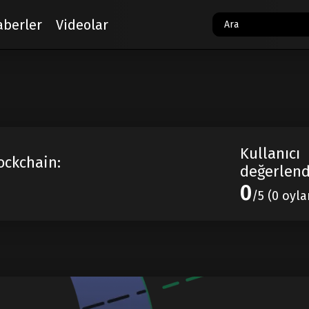
aberler
Videolar
Kullanıcı
ockchain:
değerlend
0
/5 (0 oyla