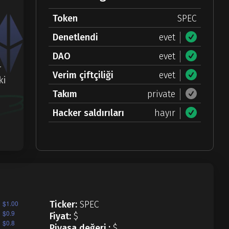
Token
SPEC
Denetlendi
evet
DAO
evet
r
Verim çiftçiliği
evet
ki
Takım
private
Hacker saldırıları
hayır
Ticker:
SPEC
Fiyat:
$
Piyasa değeri.:
$