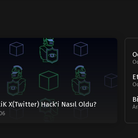
O
O
iK X(Twitter) Hack'i Nasıl Oldu?
Ar
06