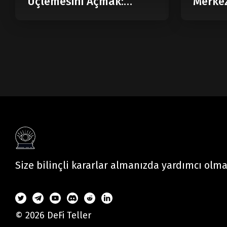
Üçlemesini Açmak:
Merkez
Modüler Blockchain
Nedir?
Size bilinçli kararlar almanızda yardımcı olm
© 2026 DeFi Teller