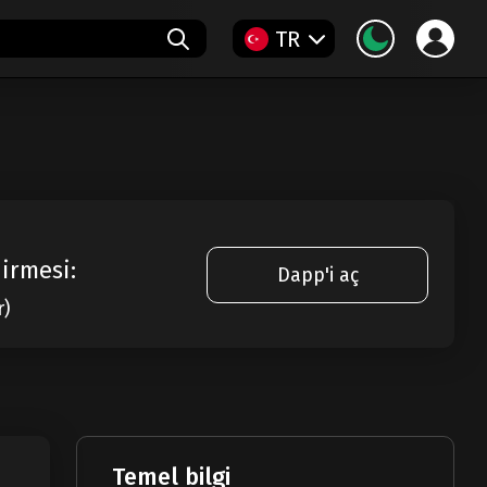
TR
irmesi:
Dapp'i aç
r)
Temel bilgi