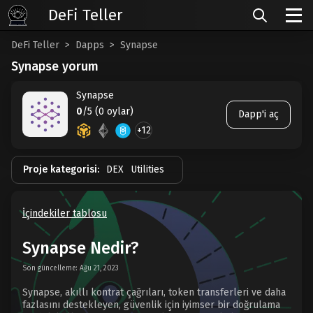
DeFi Teller
DeFi Teller
Dapps
Synapse
Synapse yorum
Synapse
0
/5 (0 oylar)
Dapp'i aç
+12
Proje kategorisi:
DEX
Utilities
İçindekiler tablosu
Synapse Nedir?
Son güncelleme: Ağu 21, 2023
Synapse, akıllı kontrat çağrıları, token transferleri ve daha
fazlasını destekleyen, güvenlik için iyimser bir doğrulama