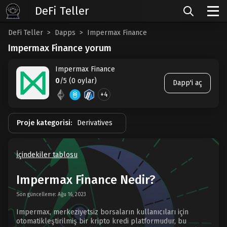
DeFi Teller
DeFi Teller
Dapps
Impermax Finance
Impermax Finance yorum
Impermax Finance
0
/5 (0 oylar)
Dapp'i aç
+4
Proje kategorisi:
Derivatives
İçindekiler tablosu
Impermax Finance Nedir?
Son güncelleme: Ağu 16, 2023
Impermax, merkeziyetsiz borsaların kullanıcıları için
otomatikleştirilmiş bir kripto kredi platformudur, bu