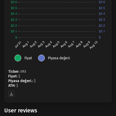
Fiyat
Piyasa değeri.
Ticker:
IMX
Fiyat:
$
Piyasa değeri.:
$
ATH:
$
User reviews