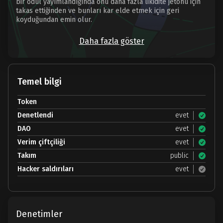
bir ödül yayımlandığında onu daha fazla likidite jetonu için
takas ettiğinden ve bunları kar elde etmek için geri
koyduğundan emin olur.
Daha fazla göster
Temel bilgi
Token
Denetlendi
evet
DAO
evet
Verim çiftçiliği
evet
Takım
public
Hacker saldırıları
evet
Denetimler