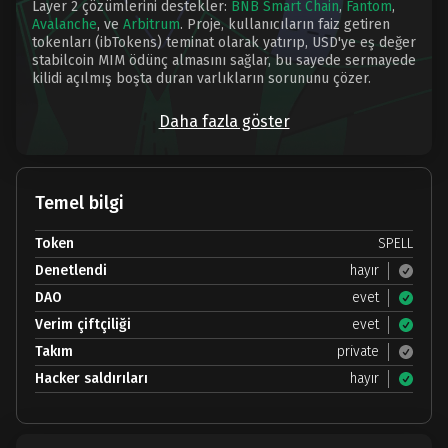
Layer 2 çözümlerini destekler:
BNB Smart Chain
,
Fantom
,
Avalanche
, ve
Arbitrum
. Proje, kullanıcıların faiz getiren
tokenları (ibTokens) teminat olarak yatırıp, USD'ye eş değer
stabilcoin MIM ödünç almasını sağlar, bu sayede sermayede
kilidi açılmış boşta duran varlıkların sorununu çözer.
Daha fazla göster
Temel bilgi
Token
SPELL
Denetlendi
hayır
DAO
evet
Verim çiftçiliği
evet
Takım
private
Hacker saldırıları
hayır