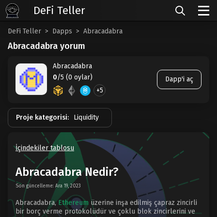
DeFi Teller
DeFi Teller
Dapps
Abracadabra
Abracadabra yorum
Abracadabra
0
/5 (0 oylar)
Dapp'i aç
+5
Proje kategorisi:
Liquidity
İçindekiler tablosu
Abracadabra Nedir?
Son güncelleme: Ara 19, 2023
Abracadabra,
Ethereum
üzerine inşa edilmiş çapraz zincirli
bir borç verme protokolüdür ve çoklu blok zincirlerini ve