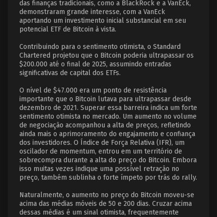
das finanças tradicionais, como a BlackRock e a VanEck,
demonstraram grande interesse, com a VanEck
aportando um investimento inicial substancial em seu
potencial ETF de Bitcoin à vista.
Contribuindo para o sentimento otimista, o Standard
Chartered projetou que o Bitcoin poderia ultrapassar os
$200.000 até o final de 2025, assumindo entradas
significativas de capital dos ETFs.
O nível de $47.000 era um ponto de resistência
importante que o Bitcoin lutava para ultrapassar desde
dezembro de 2021. Superar essa barreira indica um forte
sentimento otimista no mercado. Um aumento no volume
de negociação acompanhou a alta de preços, refletindo
ainda mais o aprimoramento do engajamento e confiança
dos investidores. O Índice de Força Relativa (IFR), um
oscilador de momentum, entrou em um território de
sobrecompra durante a alta do preço do Bitcoin. Embora
isso muitas vezes indique uma possível retração no
preço, também sublinha o forte ímpeto por trás do rally.
Naturalmente, o aumento no preço do Bitcoin moveu-se
acima das médias móveis de 50 e 200 dias. Cruzar acima
dessas médias é um sinal otimista, frequentemente