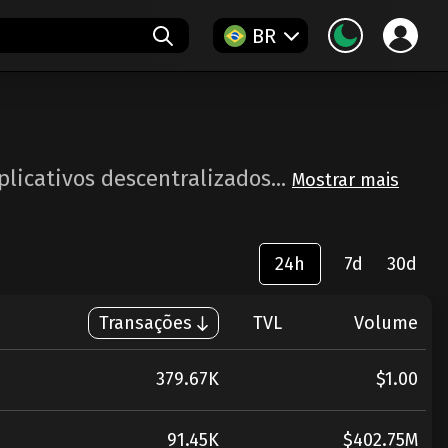
BR
licativos descentralizados...
Mostrar mais
24h
7d
30d
Transações
TVL
Volume
379.67K
$1.00
91.45K
$402.75M