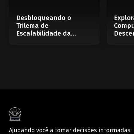
Desbloqueando o
Explor
Trilema de
Compu
Escalabilidade da
Descen
Blockchain: O Que é
Web
uma Blockchain
Modular?
Ajudando você a tomar decisões informadas