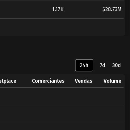
1.17K
$28.73M
24h
7d
30d
etplace
Comerciantes
Vendas
Volume