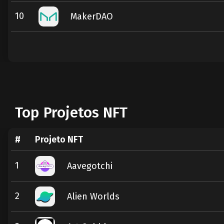
10
MakerDAO
Top Projetos NFT
#
Projeto NFT
1
Aavegotchi
2
Alien Worlds