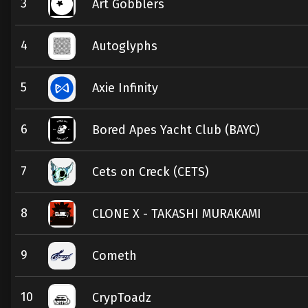
3
Art Gobblers
4
Autoglyphs
5
Axie Infinity
6
Bored Apes Yacht Club (BAYC)
7
Cets on Creck (CETS)
8
CLONE X - TAKASHI MURAKAMI
9
Cometh
10
CrypToadz