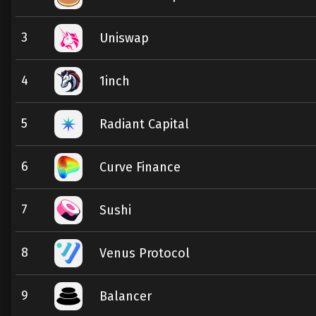
3
Uniswap
4
1inch
5
Radiant Capital
6
Curve Finance
7
Sushi
8
Venus Protocol
9
Balancer