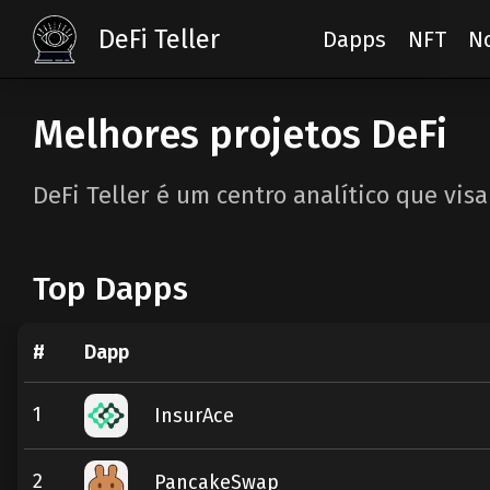
DeFi Teller
Dapps
NFT
No
Melhores projetos DeFi
DeFi Teller é um centro analítico que vis
Top Dapps
#
Dapp
1
InsurAce
2
PancakeSwap