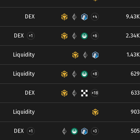
DEX
9.43K
+4
DEX
2.34K
+1
+6
Liquidity
1.43K
Liquidity
629
+8
DEX
633
+18
Liquidity
903
DEX
505
+1
+3