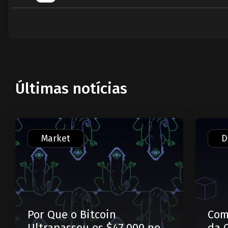
Últimas notícias
Market
D
Por Que o Bitcoin
Com
Ultrapassou os $47.000 no
da 