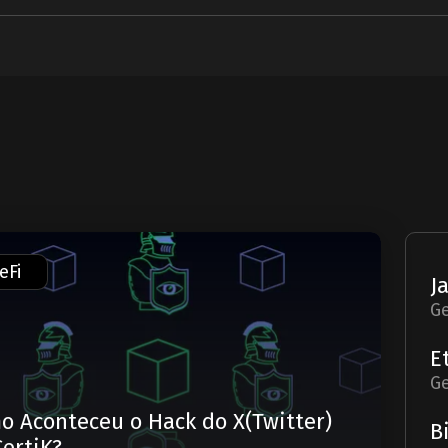
eFi
Ge
Ge
o Aconteceu o Hack do X(Twitter)
CertiK?