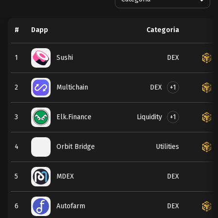
#
Dapp
Categoria
1
Sushi
DEX
DEX
+1
2
Multichain
Liquidity
+1
3
Elk.Finance
4
Orbit Bridge
Utilities
5
MDEX
DEX
6
Autofarm
DEX