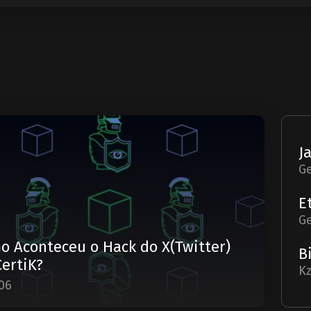
G
G
o Aconteceu o Hack do X(Twitter)
CertiK?
Kz
06