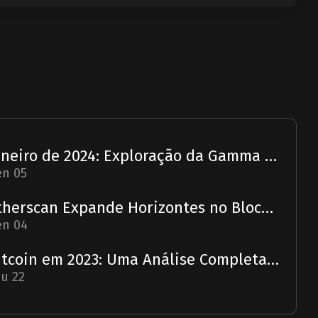
Janeiro de 2024: Exploração da Gamma Strategies - Um Relatório
en 05
Etherscan Expande Horizontes no Blockchain com Aquisição da Solscan
en 04
Bitcoin em 2023: Uma Análise Completa e Previsão para 2024
u 22