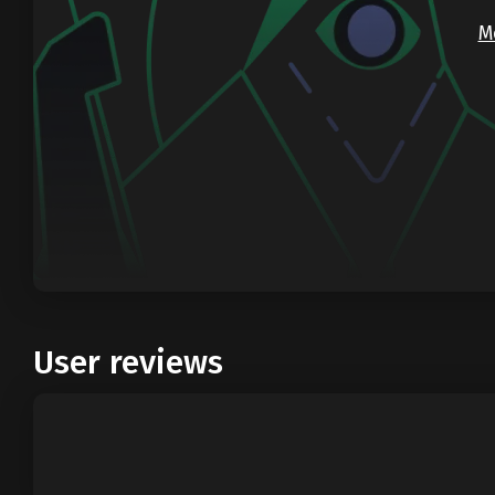
M
User reviews