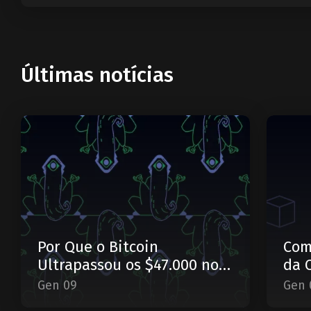
Últimas notícias
Por Que o Bitcoin
Com
Ultrapassou os $47.000 no
da 
Início de Janeiro?
Gen 09
Gen 