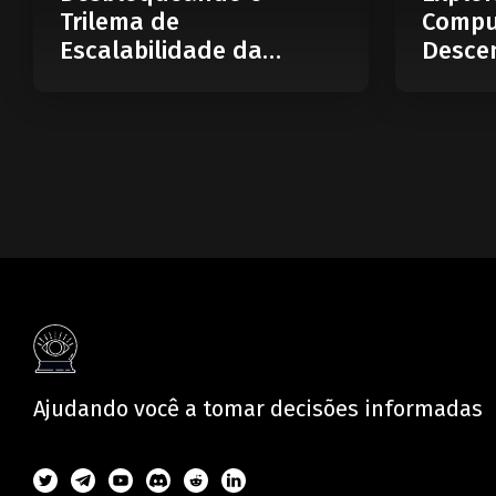
Trilema de
Compu
Escalabilidade da
Descen
Blockchain: O Que é
Web
uma Blockchain
Modular?
Ajudando você a tomar decisões informadas