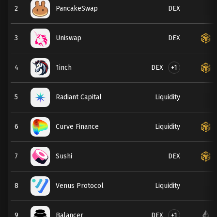
2
PancakeSwap
DEX
3
Uniswap
DEX
DEX
+1
4
1inch
5
Radiant Capital
Liquidity
6
Curve Finance
Liquidity
7
Sushi
DEX
8
Venus Protocol
Liquidity
DEX
+1
9
Balancer