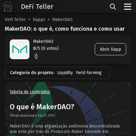
DeFi Teller
DeFi Teller
Dapps
MakerDAO
MakerDAO: o que é, como funciona e como usar
MakerDAO
0
/5 (0 votos)
Abrir Dapp
Categoria do projeto:
Liquidity
Yield Farming
Tabela de conteúdos
O que é MakerDAO?
Última atualização: Eos 21, 2023
MakerDAO é uma organização autônoma descentralizada
que está por trás do Protocolo Maker baseado em