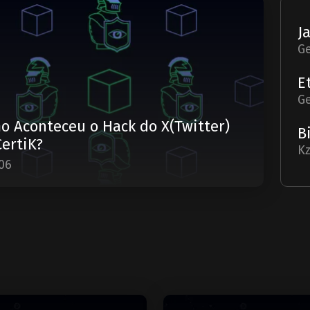
G
G
o Aconteceu o Hack do X(Twitter)
CertiK?
Kz
06