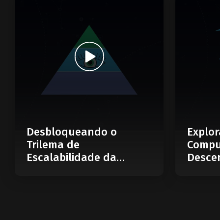
Desbloqueando o
Explor
Trilema de
Compu
Escalabilidade da
Descen
Blockchain: O Que é
Web
uma Blockchain
Modular?