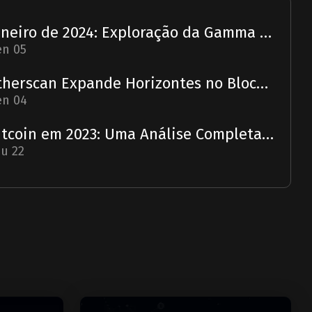
Janeiro de 2024: Exploração da Gamma Strategies - Um Relatório
en 05
Etherscan Expande Horizontes no Blockchain com Aquisição da Solscan
en 04
Bitcoin em 2023: Uma Análise Completa e Previsão para 2024
u 22