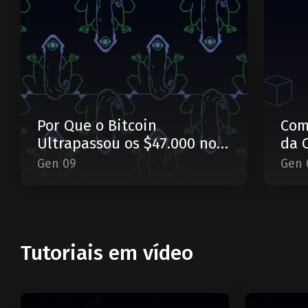
Por Que o Bitcoin
Com
Ultrapassou os $47.000 no
da 
Início de Janeiro?
Gen 09
Gen 
Tutoriais em vídeo