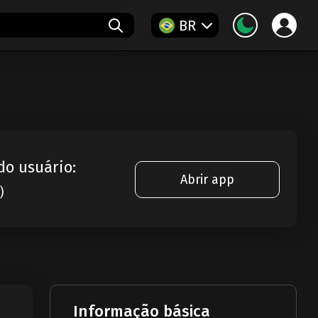
BR
do usuário:
Abrir app
)
Informação básica