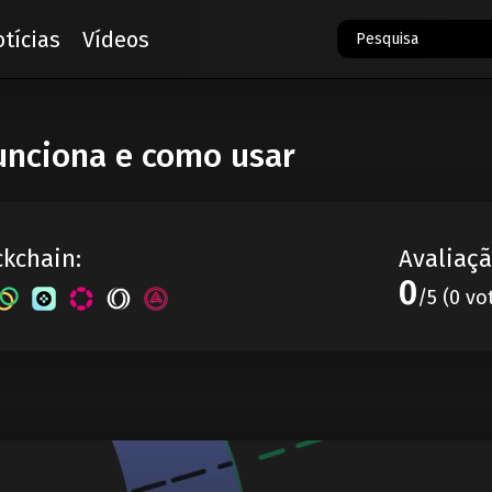
tícias
Vídeos
funciona e como usar
ckchain:
Avaliaçã
0
/5 (0 vo