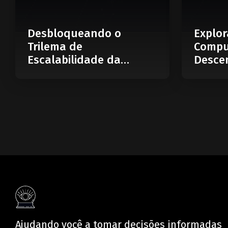
Desbloqueando o
Explor
Trilema de
Compu
Escalabilidade da
Descen
Blockchain: O Que é
Web
uma Blockchain
Modular?
Ajudando você a tomar decisões informadas