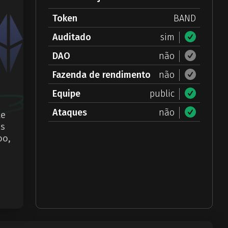
Token
BAND
Auditado
sim
DAO
não
Fazenda de rendimento
não
Equipe
public
Ataques
não
te
os
oo,