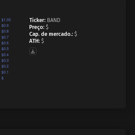
Ticker:
BAND
Preço:
$
Cap. de mercado.:
$
ATH:
$