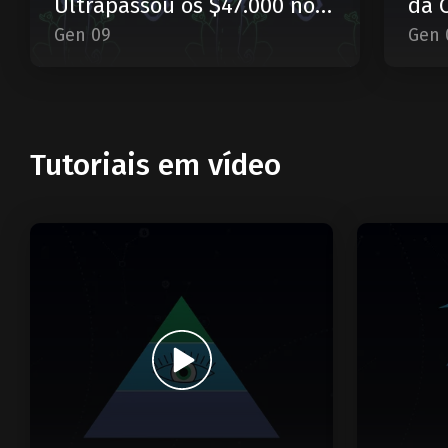
Ultrapassou os $47.000 no
da 
Início de Janeiro?
Gen 09
Gen 
Tutoriais em vídeo