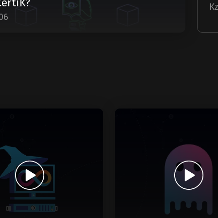
CertiK?
Kz
06