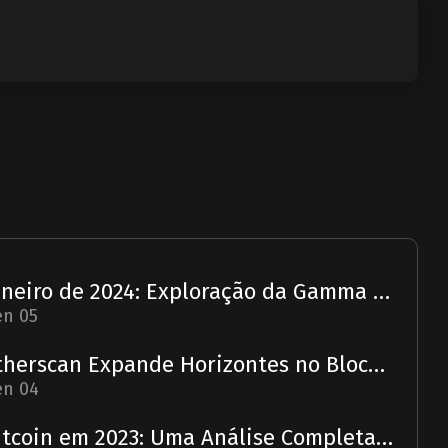
Janeiro de 2024: Exploração da Gamma Strategies - Um Relatório
en 05
Etherscan Expande Horizontes no Blockchain com Aquisição da Solscan
en 04
Bitcoin em 2023: Uma Análise Completa e Previsão para 2024