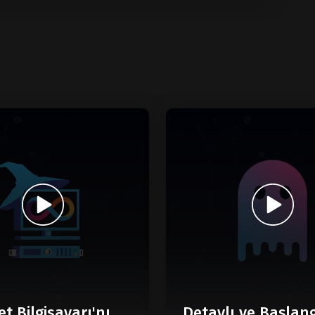
et Bilgisayarı'nı
Detaylı ve Başlan