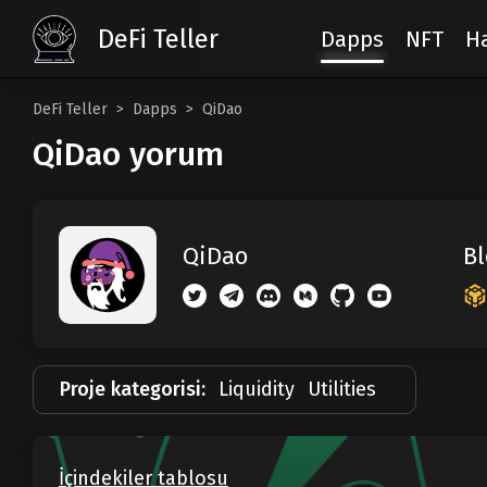
DeFi Teller
Dapps
NFT
H
DeFi Teller
Dapps
QiDao
QiDao yorum
Bl
QiDao
Proje kategorisi:
Liquidity
Utilities
İçindekiler tablosu