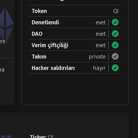
Token
QI
Denetlendi
evet
DAO
evet
men
Verim çiftçiliği
evet
Takım
private
Hacker saldırıları
hayır
na
Ticker:
QI