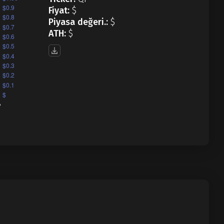
Fiyat:
$
Piyasa değeri.:
$
ATH:
$