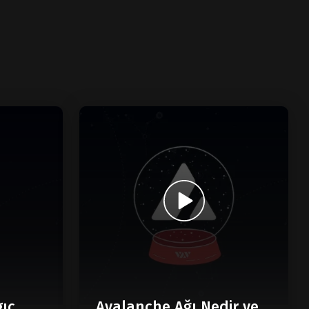
gıç
Avalanche Ağı Nedir ve