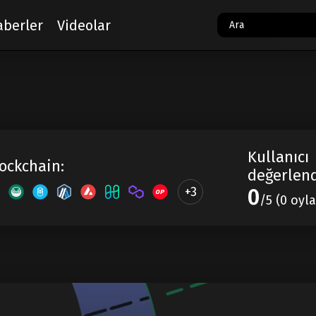
aberler
Videolar
Kullanıcı
ockchain:
değerlend
+3
0
/5 (0 oyla