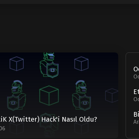
O
O
iK X(Twitter) Hack'i Nasıl Oldu?
Ar
06