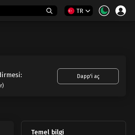
TR
irmesi:
Dapp'i aç
r)
Temel bilgi