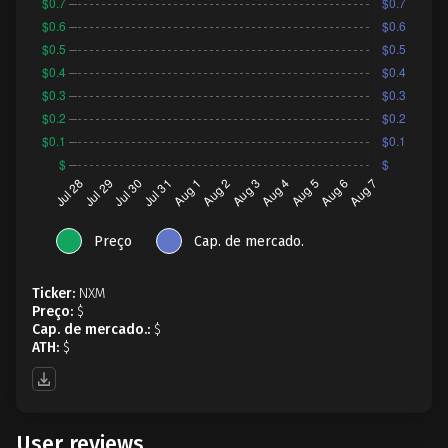
Preço
Cap. de mercado.
Ticker:
NXM
Preço:
$
Cap. de mercado.:
$
ATH:
$
User reviews