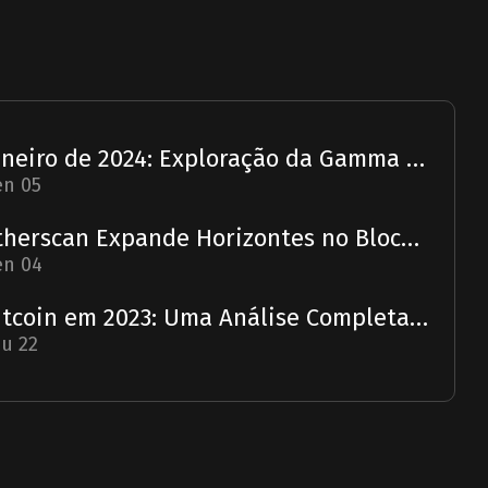
Janeiro de 2024: Exploração da Gamma Strategies - Um Relatório
en 05
Etherscan Expande Horizontes no Blockchain com Aquisição da Solscan
en 04
Bitcoin em 2023: Uma Análise Completa e Previsão para 2024
u 22