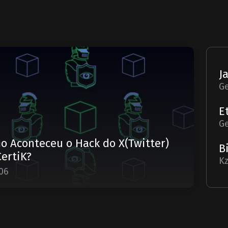
G
G
o Aconteceu o Hack do X(Twitter)
CertiK?
Kz
06