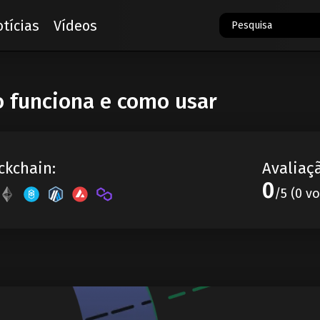
tícias
Vídeos
o funciona e como usar
ckchain:
Avaliaç
0
/5 (0 v