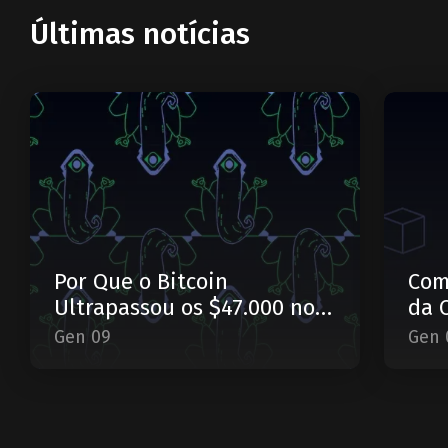
Últimas notícias
Por Que o Bitcoin
Com
Ultrapassou os $47.000 no
da 
Início de Janeiro?
Gen 09
Gen 